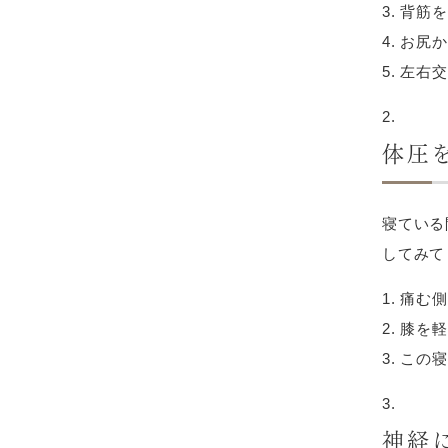
背筋を
お尻か
左右交
体圧
寝ている
してみて
痛む側
膝を軽
この寝
神経