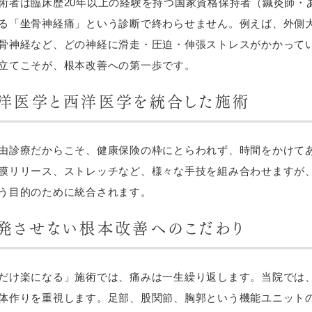
術者は臨床歴20年以上の経験を持つ国家資格保持者（鍼灸師・
る「坐骨神経痛」という診断で終わらせません。例えば、外側
骨神経など、どの神経に滑走・圧迫・伸張ストレスがかかって
立てこそが、根本改善への第一歩です。
東洋医学と西洋医学を統合した施術
由診療だからこそ、健康保険の枠にとらわれず、時間をかけて
膜リリース、ストレッチなど、様々な手技を組み合わせますが
う目的のために統合されます。
再発させない根本改善へのこだわり
だけ楽になる」施術では、痛みは一生繰り返します。当院では
体作りを重視します。足部、股関節、胸郭という機能ユニット