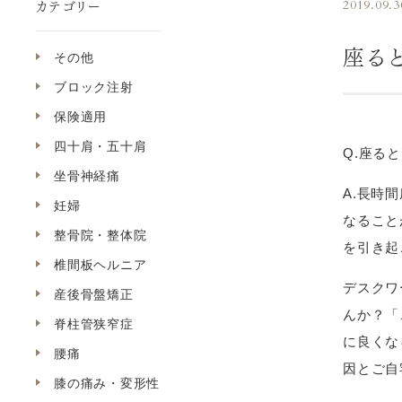
カテゴリー
2019.09.3
座る
その他
ブロック注射
保険適用
四十肩・五十肩
Q.座る
坐骨神経痛
A.長時
妊婦
なること
整骨院・整体院
を引き起
椎間板ヘルニア
デスクワ
産後骨盤矯正
んか？「
脊柱管狭窄症
に良くな
腰痛
因とご自
膝の痛み・変形性