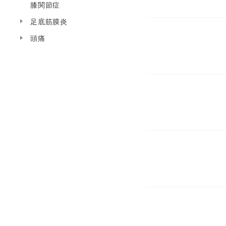
膝関節症
足底筋膜炎
頭痛