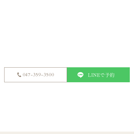
ご予約はこちら
Reserve
LINEで予約
047-359-3500
【電話受付】営業時間 10:00〜20:00
【定休日】年中無休