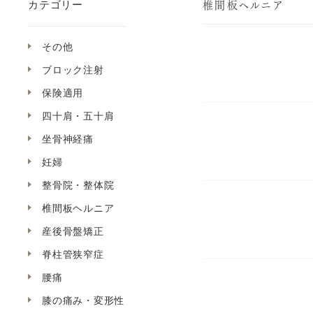
椎間板ヘルニア
カテゴリー
その他
ブロック注射
保険適用
四十肩・五十肩
坐骨神経痛
妊婦
整骨院・整体院
椎間板ヘルニア
産後骨盤矯正
脊柱管狭窄症
腰痛
膝の痛み・変形性