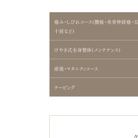
痛み・しびれコース(腰痛・坐骨神経痛・
十肩など)
けやき式全身整体(メンテナンス)
産後・マタニティコース
テーピング