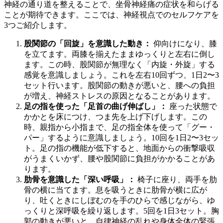
神経の通り道を整えることで、坐骨神経痛の症状を和らげる
ことが期待できます。ここでは、神経視点でのセルフケアを
3つご紹介します。
股関節の「回旋」を意識した動き：
仰向けになり、膝
を立てます。両膝を揃えたままゆっくりと左右に倒し
ます。この時、股関節が無理なく「内旋・外旋」する
感覚を意識しましょう。これを左右10回ずつ、1日2〜3
セット行います。股関節の動きが悪いと、腰への負担
が増え、神経ストレスの原因となることがあります。
足の指を使った「足首の曲げ伸ばし」：
座った状態で
かかとを床につけ、つま先を上げ下げします。この
時、親指から小指まで、足の指全体を使って「グー・
パー」するように意識しましょう。10回を1日2〜3セッ
ト。足の指の機能が低下すると、地面からの衝撃吸収
がうまくいかず、腰や股関節に負担がかかることがあ
ります。
肋骨を意識した「深い呼吸」：
椅子に座り、両手を肋
骨の横に当てます。息を吸うときに肋骨が横に広が
り、吐くときにしぼむのを手のひらで感じながら、ゆ
っくりと深呼吸を繰り返します。5回を1日3セット。胸
郭の動きが悪いと、自律神経の乱れや身体全体の緊張