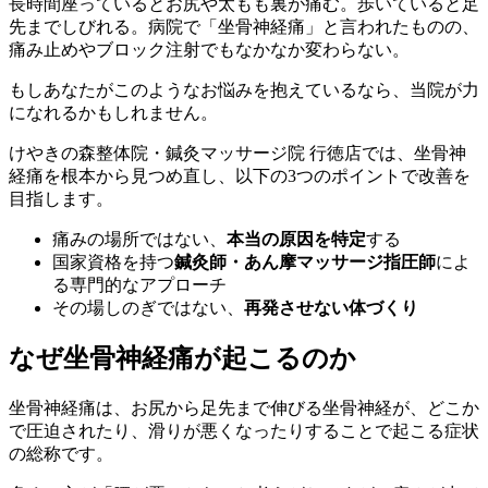
長時間座っているとお尻や太もも裏が痛む。歩いていると足
先までしびれる。病院で「坐骨神経痛」と言われたものの、
痛み止めやブロック注射でもなかなか変わらない。
もしあなたがこのようなお悩みを抱えているなら、当院が力
になれるかもしれません。
けやきの森整体院・鍼灸マッサージ院 行徳店では、坐骨神
経痛を根本から見つめ直し、以下の3つのポイントで改善を
目指します。
痛みの場所ではない、
本当の原因を特定
する
国家資格を持つ
鍼灸師・あん摩マッサージ指圧師
によ
る専門的なアプローチ
その場しのぎではない、
再発させない体づくり
なぜ坐骨神経痛が起こるのか
坐骨神経痛は、お尻から足先まで伸びる坐骨神経が、どこか
で圧迫されたり、滑りが悪くなったりすることで起こる症状
の総称です。