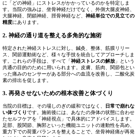
に「どの神経」にストレスがかかっているのかを特定しま
す。当院の強みは、坐骨神経だけでなく、外側大腿皮神経、
大腿神経、閉鎖神経、脛骨神経など、
神経単位での見立ての
精度
にあります。
2. 神経の通り道を整える多角的な施術
特定された神経ストレスに対し、鍼灸、整体、筋膜リリー
ス、関節運動術など、様々な手技を統合してアプローチしま
す。これらの手段は、すべて「
神経ストレスの解放
」という
共通の目的のために用いられます。皮膚、筋肉、関節包とい
った痛みのセンサーがある部分への血流を改善し、二酸化炭
素の排出を促します。
3. 再発させないための根本改善と体づくり
当院の目標は、その場しのぎの緩和ではなく、
日常で崩れな
い体づくり
です。施術後には、あなたの身体の状態に合わせ
たセルフケアを「神経視点」で具体的にアドバイスします。
足部、股関節、胸郭といった機能ユニットの連動性を高め、
重力下での荷重バランスを整えることで、坐骨神経痛が再発