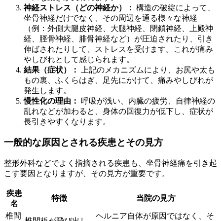
神経ストレス（どの神経か）：
構造の破綻によって、
坐骨神経だけでなく、その周辺を通る様々な神経
（例：外側大腿皮神経、大腿神経、閉鎖神経、上殿神
経、脛骨神経、腓骨神経など）が圧迫されたり、引き
伸ばされたりして、ストレスを受けます。これが痛み
やしびれとして感じられます。
結果（症状）：
上記のメカニズムにより、お尻や太も
もの裏、ふくらはぎ、足先にかけて、痛みやしびれが
発生します。
慢性化の理由：
呼吸が浅い、内臓の疲労、自律神経の
乱れなどが加わると、身体の回復力が低下し、症状が
長引きやすくなります。
一般的な原因とされる疾患とその見方
整形外科などでよく指摘される疾患も、坐骨神経痛を引き起
こす要因となりますが、その見方が重要です。
疾患
特徴
当院の見方
名
椎間
ヘルニア自体が原因ではなく、そ
椎間板が飛び出し