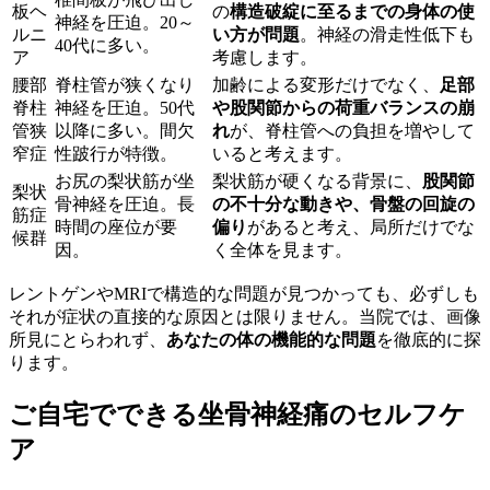
板ヘ
の
構造破綻に至るまでの身体の使
神経を圧迫。20～
ルニ
い方が問題
。神経の滑走性低下も
40代に多い。
ア
考慮します。
腰部
脊柱管が狭くなり
加齢による変形だけでなく、
足部
脊柱
神経を圧迫。50代
や股関節からの荷重バランスの崩
管狭
以降に多い。間欠
れ
が、脊柱管への負担を増やして
窄症
性跛行が特徴。
いると考えます。
お尻の梨状筋が坐
梨状筋が硬くなる背景に、
股関節
梨状
骨神経を圧迫。長
の不十分な動きや、骨盤の回旋の
筋症
時間の座位が要
偏り
があると考え、局所だけでな
候群
因。
く全体を見ます。
レントゲンやMRIで構造的な問題が見つかっても、必ずしも
それが症状の直接的な原因とは限りません。当院では、画像
所見にとらわれず、
あなたの体の機能的な問題
を徹底的に探
ります。
ご自宅でできる坐骨神経痛のセルフケ
ア