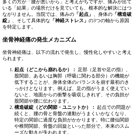
多くの方が「腰が悪いから」と考えがちですが、痛みが出て
いる「結果」の場所だけを見ていても、根本的な解決にはつ
ながりません。当院では、痛みの
「起点」
、身体の
「構造破
綻」
、そして具体的な
「神経ストレス」
の3つの軸から原因
を特定します。
坐骨神経痛の発生メカニズム
坐骨神経痛は、以下の流れで発生し、慢性化しやすいと考え
られます。
起点（どこから崩れるか）：
足部（足首や足の指）、
股関節、あるいは胸郭（呼吸に関わる部分）の機能が
低下することが、身体全体のバランスを崩す最初のき
っかけとなります。例えば、足の指がうまく使えてい
ないと、地面からの衝撃を吸収しきれず、その負担が
股関節や腰に伝わります。
構造破綻（どの関節・ユニットか）：
起点での問題が
続くと、腰の骨と骨盤の連動がうまくいかなくなり、
特定の関節に過度な負担がかかります。特に腰仙関節
や椎間関節、骨盤の回旋といった部分で、本来のスム
ーズな動きが失われます。