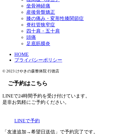
坐骨神経痛
産後骨盤矯正
膝の痛み・変形性膝関節症
脊柱管狭窄症
四十肩・五十肩
頭痛
足底筋膜炎
HOME
プライバシーポリシー
© 2023 けやきの森整体院 行徳店
ご予約はこちら
LINEで24時間予約を受け付けています。
是非お気軽にご予約ください。
LINEで予約
「友達追加→希望日送信」で予約完了です。