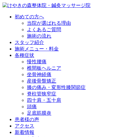
初めての方へ
当院が選ばれる理由
よくあるご質問
施術の流れ
スタッフ紹介
施術メニュー・料金
各種症状
慢性腰痛
椎間板ヘルニア
坐骨神経痛
産後骨盤矯正
膝の痛み・変形性膝関節症
脊柱管狭窄症
四十肩・五十肩
頭痛
足底筋膜炎
患者様の声
アクセス
新着情報