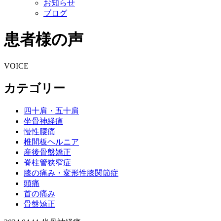
お知らせ
ブログ
患者様の声
VOICE
カテゴリー
四十肩・五十肩
坐骨神経痛
慢性腰痛
椎間板ヘルニア
産後骨盤矯正
脊柱管狭窄症
膝の痛み・変形性膝関節症
頭痛
首の痛み
骨盤矯正