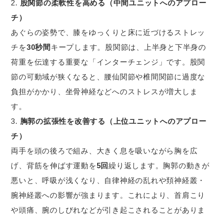
股関節の柔軟性を高める（中間ユニットへのアプロー
チ）
あぐらの姿勢で、膝をゆっくりと床に近づけるストレッ
チを
30秒間
キープします。股関節は、上半身と下半身の
荷重を伝達する重要な「インターチェンジ」です。股関
節の可動域が狭くなると、腰仙関節や椎間関節に過度な
負担がかかり、坐骨神経などへのストレスが増大しま
す。
胸郭の拡張性を改善する（上位ユニットへのアプロー
チ）
両手を頭の後ろで組み、大きく息を吸いながら胸を広
げ、背筋を伸ばす運動を
5回
繰り返します。胸郭の動きが
悪いと、呼吸が浅くなり、自律神経の乱れや頚神経叢・
腕神経叢への影響が強まります。これにより、首肩こり
や頭痛、腕のしびれなどが引き起こされることがありま