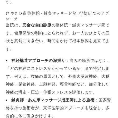
す。
けやきの森整体院・鍼灸マッサージ院 行徳店でのアプ
ローチ
当院は、
完全な自由診療
の整体院・鍼灸マッサージ院で
す。健康保険の制約にとらわれず、お一人おひとりの症
状と真剣に向き合い、時間をかけて根本原因を見立てま
す。
神経構造アプローチの深掘り
：痛みの場所ではなく、
「どの神経にストレスがかかっているか」まで特定しま
す。例えば、腰痛の原因として、外側大腿皮神経、大腿
神経、閉鎖神経、上殿神経、脛骨神経など、細分化した
神経の滑走・圧迫・伸張ストレスを評価します。
鍼灸師・あん摩マッサージ指圧師による施術
：国家資
格を持つ施術者が、東洋医学的アプローチも統合し、多
角的に体に働きかけます。