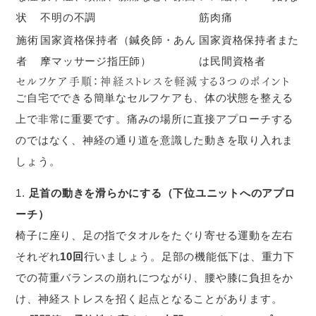
状
不明の不調
筋肉痛
施術
国家資格保持者（鍼灸師・あん
国家資格保持者また
者
摩マッサージ指圧師）
は民間資格者
セルフケア手順：神経ストレスを軽減する3つのポイント
ご自宅でできる簡単なセルフケアも、体の状態を整える
上で非常に重要です。痛みの場所に直接アプローチする
のではなく、神経の通り道を意識した動きを取り入れま
しょう。
足首の動きを滑らかにする（下位ユニットへのアプロ
ーチ）
椅子に座り、足の指でタオルをたぐり寄せる運動を左右
それぞれ
10回
行いましょう。足部の機能低下は、重力下
での荷重バランスの崩れにつながり、腰や膝に負担をか
け、神経ストレスを招く起点となることがあります。