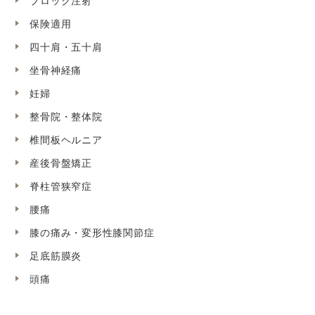
ブロック注射
保険適用
四十肩・五十肩
坐骨神経痛
妊婦
整骨院・整体院
椎間板ヘルニア
産後骨盤矯正
脊柱管狭窄症
腰痛
膝の痛み・変形性膝関節症
足底筋膜炎
頭痛