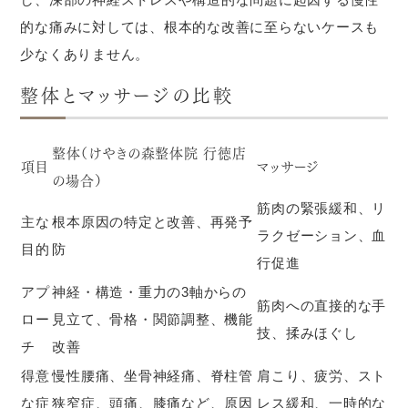
的な痛みに対しては、根本的な改善に至らないケースも
少なくありません。
整体とマッサージの比較
整体（けやきの森整体院 行徳店
項目
マッサージ
の場合）
筋肉の緊張緩和、リ
主な
根本原因の特定と改善、再発予
ラクゼーション、血
目的
防
行促進
アプ
神経・構造・重力の3軸からの
筋肉への直接的な手
ロー
見立て、骨格・関節調整、機能
技、揉みほぐし
チ
改善
得意
慢性腰痛、坐骨神経痛、脊柱管
肩こり、疲労、スト
な症
狭窄症、頭痛、膝痛など、原因
レス緩和、一時的な