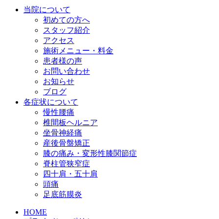
当院について
初めての方へ
スタッフ紹介
アクセス
施術メニュー・料金
患者様の声
お問い合わせ
お知らせ
ブログ
各症状について
慢性腰痛
椎間板ヘルニア
坐骨神経痛
産後骨盤矯正
膝の痛み・変形性膝関節症
脊柱管狭窄症
四十肩・五十肩
頭痛
足底筋膜炎
HOME