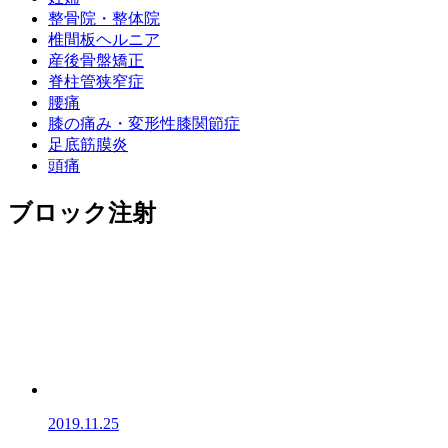
整骨院・整体院
椎間板ヘルニア
産後骨盤矯正
脊柱管狭窄症
腰痛
膝の痛み・変形性膝関節症
足底筋膜炎
頭痛
ブロック注射
2019.11.25