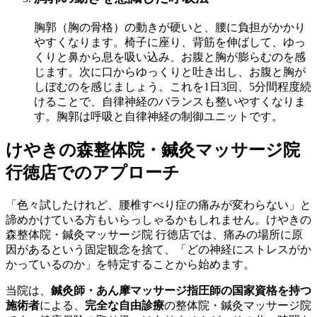
胸郭（胸の骨格）の動きが硬いと、腰に負担がかかり
やすくなります。椅子に座り、背筋を伸ばして、ゆっ
くりと鼻から息を吸い込み、お腹と胸が膨らむのを感
じます。次に口からゆっくりと吐き出し、お腹と胸が
しぼむのを感じましょう。これを1日3回、5分間程度続
けることで、自律神経のバランスも整いやすくなりま
す。胸郭は呼吸と自律神経の制御ユニットです。
けやきの森整体院・鍼灸マッサージ院
行徳店でのアプローチ
「色々試したけれど、腰椎すべり症の痛みが変わらない」と
諦めかけている方もいらっしゃるかもしれません。けやきの
森整体院・鍼灸マッサージ院 行徳店では、痛みの場所に原
因があるという固定観念を捨て、「どの神経にストレスがか
かっているのか」を特定することから始めます。
当院は、
鍼灸師・あん摩マッサージ指圧師の国家資格を持つ
施術者
による、
完全な自由診療
の整体院・鍼灸マッサージ院