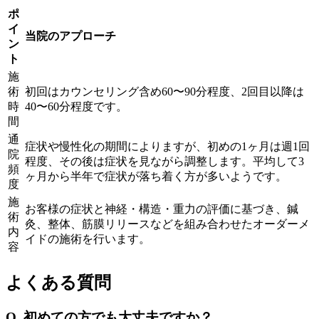
ポ
イ
当院のアプローチ
ン
ト
施
術
初回はカウンセリング含め60〜90分程度、2回目以降は
時
40〜60分程度です。
間
通
症状や慢性化の期間によりますが、初めの1ヶ月は週1回
院
程度、その後は症状を見ながら調整します。平均して3
頻
ヶ月から半年で症状が落ち着く方が多いようです。
度
施
お客様の症状と神経・構造・重力の評価に基づき、鍼
術
灸、整体、筋膜リリースなどを組み合わせたオーダーメ
内
イドの施術を行います。
容
よくある質問
Q. 初めての方でも大丈夫ですか？