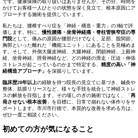
です。健康保険の取り扱いはありませんが、その分、時間を
かけてお客様一人ひとりの状態を深く見立て、根本原因にア
プローチする施術を提供しています。
私たちは、腰椎すべり症を「神経・構造・重力」の3軸で評
価します。特に、
慢性腰痛・坐骨神経痛・脊柱管狭窄症の専
門院
として、痛みの原因が腰部だけでなく、足部、股関節、
胸郭といった離れた「機能ユニット」にあることを見極めま
す。そして、外側大腿皮神経、大腿神経、閉鎖神経、上殿神
経、坐骨神経、脛骨神経など、どの神経の滑走・圧迫・伸張
ストレスが起こっているのかまで特定する、
精度の高い「神
経構造アプローチ」
を深掘りしています。
臨床歴20年以上
の経験を持つ院長の見立てに基づき、鍼灸や
整体、筋膜リリースなど、様々な手技を統合して神経ストレ
スの解放を目指します。その場しのぎの施術ではなく、「
再
発させない根本改善
」を目標に、日常で崩れない体作りをサ
ポートします。市川市行徳で、本質的な改善を求める方は、
ぜひ一度ご相談ください。
初めての方が気になること