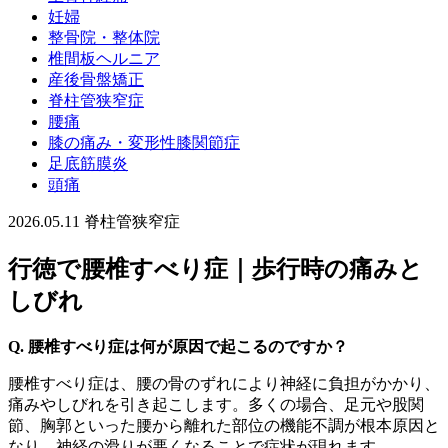
妊婦
整骨院・整体院
椎間板ヘルニア
産後骨盤矯正
脊柱管狭窄症
腰痛
膝の痛み・変形性膝関節症
足底筋膜炎
頭痛
2026.05.11
脊柱管狭窄症
行徳で腰椎すべり症｜歩行時の痛みと
しびれ
Q. 腰椎すべり症は何が原因で起こるのですか？
腰椎すべり症は、腰の骨のずれにより神経に負担がかかり、
痛みやしびれを引き起こします。多くの場合、足元や股関
節、胸郭といった腰から離れた部位の機能不調が根本原因と
なり、神経の滑りが悪くなることで症状が現れます。