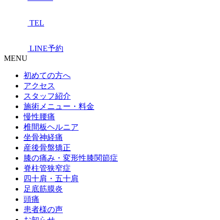
TEL
LINE予約
MENU
初めての方へ
アクセス
スタッフ紹介
施術メニュー・料金
慢性腰痛
椎間板ヘルニア
坐骨神経痛
産後骨盤矯正
膝の痛み・変形性膝関節症
脊柱管狭窄症
四十肩・五十肩
足底筋膜炎
頭痛
患者様の声
お知らせ