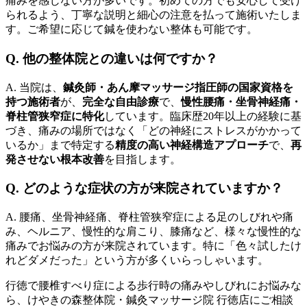
痛みを感じない方が多いです。初めての方でも安心して受け
られるよう、丁寧な説明と細心の注意を払って施術いたしま
す。ご希望に応じて鍼を使わない整体も可能です。
Q. 他の整体院との違いは何ですか？
A. 当院は、
鍼灸師・あん摩マッサージ指圧師の国家資格を
持つ施術者
が、
完全な自由診療
で、
慢性腰痛・坐骨神経痛・
脊柱管狭窄症に特化
しています。臨床歴20年以上の経験に基
づき、痛みの場所ではなく「どの神経にストレスがかかって
いるか」まで特定する
精度の高い神経構造アプローチ
で、
再
発させない根本改善
を目指します。
Q. どのような症状の方が来院されていますか？
A. 腰痛、坐骨神経痛、脊柱管狭窄症による足のしびれや痛
み、ヘルニア、慢性的な肩こり、膝痛など、様々な慢性的な
痛みでお悩みの方が来院されています。特に「色々試したけ
れどダメだった」という方が多くいらっしゃいます。
行徳で腰椎すべり症による歩行時の痛みやしびれにお悩みな
ら、けやきの森整体院・鍼灸マッサージ院 行徳店にご相談