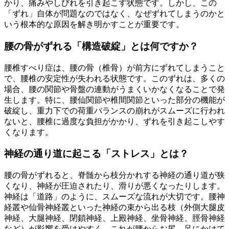
かり、痛みやしびれを引き起こす状態です。しかし、この
「ずれ」自体が問題なのではなく、なぜずれてしまうのかと
いう根本的な原因を解き明かすことが重要です。
腰の骨がずれる「構造破綻」とは何ですか？
腰椎すべり症は、腰の骨（椎骨）が前方にずれてしまうこと
で、腰椎の安定性が失われる状態です。このずれは、多くの
場合、腰の関節や骨盤の連動がうまくいかなくなることで発
生します。特に、腰仙関節や椎間関節といった部分の機能が
破綻し、重力下での荷重バランスの崩れがスムーズに行われ
ないと、腰椎に過度な負担がかかり、ずれを引き起こしやす
くなります。
神経の通り道に起こる「ストレス」とは？
腰の骨がずれると、脊髄から枝分かれする神経の通り道が狭
くなり、神経が圧迫されたり、滑りが悪くなったりします。
神経は「道路」のように、スムーズな流れが大切です。腰神
経叢や仙骨神経叢といった神経の束から出る枝（外側大腿皮
神経、大腿神経、閉鎖神経、上殿神経、坐骨神経、脛骨神経
など）が影響を受けやすく、これが腰からお尻、足にかけて