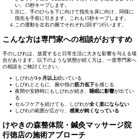
い、15秒キープします。
次に、手のひらを下に向けて指先を床に向け、同様に
指先を手前に引きます。これも15秒キープします。
この運動を左右の腕でそれぞれ2回ずつ行います。
こんな方は専門家への相談がおすすめ
手のしびれは、放置すると日常生活に大きな影響を与える場
合があります。以下のような状態が続く方は、一度専門家へ
の相談をご検討ください。
しびれが
3ヶ月以上
続いている
しびれとともに、腕や指の
筋力低下
を感じる
夜間や安静時にもしびれが続き、
睡眠に影響
が出てい
る
セルフケアを続けても、しびれが
全く楽にならない
しびれの範囲が広がり、
感覚が鈍くなっている
けやきの森整体院・鍼灸マッサージ院
行徳店の施術アプローチ