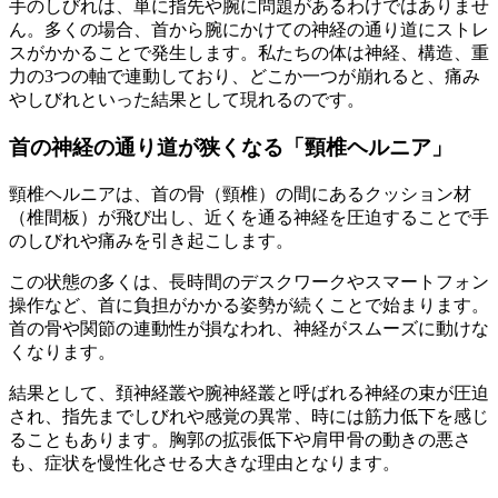
手のしびれは、単に指先や腕に問題があるわけではありませ
ん。多くの場合、首から腕にかけての神経の通り道にストレ
スがかかることで発生します。私たちの体は神経、構造、重
力の3つの軸で連動しており、どこか一つが崩れると、痛み
やしびれといった結果として現れるのです。
首の神経の通り道が狭くなる「頸椎ヘルニア」
頸椎ヘルニアは、首の骨（頸椎）の間にあるクッション材
（椎間板）が飛び出し、近くを通る神経を圧迫することで手
のしびれや痛みを引き起こします。
この状態の多くは、長時間のデスクワークやスマートフォン
操作など、首に負担がかかる姿勢が続くことで始まります。
首の骨や関節の連動性が損なわれ、神経がスムーズに動けな
くなります。
結果として、頚神経叢や腕神経叢と呼ばれる神経の束が圧迫
され、指先までしびれや感覚の異常、時には筋力低下を感じ
ることもあります。胸郭の拡張低下や肩甲骨の動きの悪さ
も、症状を慢性化させる大きな理由となります。