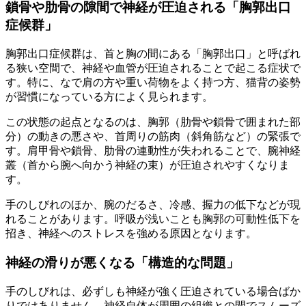
鎖骨や肋骨の隙間で神経が圧迫される「胸郭出口
症候群」
胸郭出口症候群は、首と胸の間にある「胸郭出口」と呼ばれ
る狭い空間で、神経や血管が圧迫されることで起こる症状で
す。特に、なで肩の方や重い荷物をよく持つ方、猫背の姿勢
が習慣になっている方によく見られます。
この状態の起点となるのは、胸郭（肋骨や鎖骨で囲まれた部
分）の動きの悪さや、首周りの筋肉（斜角筋など）の緊張で
す。肩甲骨や鎖骨、肋骨の連動性が失われることで、腕神経
叢（首から腕へ向かう神経の束）が圧迫されやすくなりま
す。
手のしびれのほか、腕のだるさ、冷感、握力の低下などが現
れることがあります。呼吸が浅いことも胸郭の可動性低下を
招き、神経へのストレスを強める原因となります。
神経の滑りが悪くなる「構造的な問題」
手のしびれは、必ずしも神経が強く圧迫されている場合ばか
りではありません。神経自体が周囲の組織との間でスムーズ