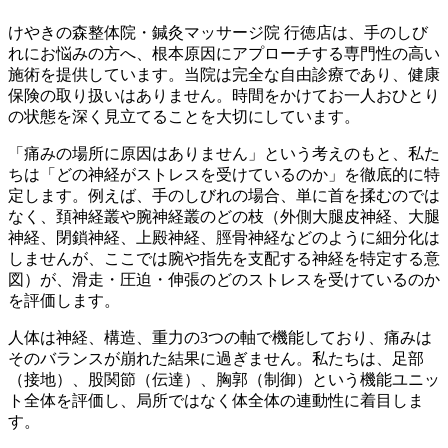
けやきの森整体院・鍼灸マッサージ院 行徳店は、手のしび
れにお悩みの方へ、根本原因にアプローチする専門性の高い
施術を提供しています。当院は完全な自由診療であり、健康
保険の取り扱いはありません。時間をかけてお一人おひとり
の状態を深く見立てることを大切にしています。
「痛みの場所に原因はありません」という考えのもと、私た
ちは「どの神経がストレスを受けているのか」を徹底的に特
定します。例えば、手のしびれの場合、単に首を揉むのでは
なく、頚神経叢や腕神経叢のどの枝（外側大腿皮神経、大腿
神経、閉鎖神経、上殿神経、脛骨神経などのように細分化は
しませんが、ここでは腕や指先を支配する神経を特定する意
図）が、滑走・圧迫・伸張のどのストレスを受けているのか
を評価します。
人体は神経、構造、重力の3つの軸で機能しており、痛みは
そのバランスが崩れた結果に過ぎません。私たちは、足部
（接地）、股関節（伝達）、胸郭（制御）という機能ユニッ
ト全体を評価し、局所ではなく体全体の連動性に着目しま
す。