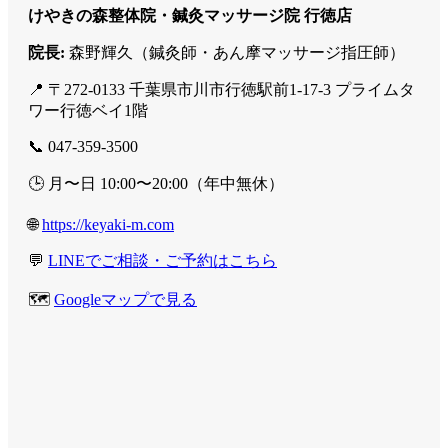
けやきの森整体院・鍼灸マッサージ院 行徳店
院長:
森野輝久（鍼灸師・あん摩マッサージ指圧師）
📍 〒272-0133 千葉県市川市行徳駅前1-17-3 プライムタ
ワー行徳ベイ1階
📞 047-359-3500
🕒 月〜日 10:00〜20:00（年中無休）
🌐
https://keyaki-m.com
💬
LINEでご相談・ご予約はこちら
🗺️
Googleマップで見る