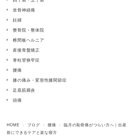
四十肩・五十肩
坐骨神経痛
妊婦
整骨院・整体院
椎間板ヘルニア
産後骨盤矯正
脊柱管狭窄症
腰痛
膝の痛み・変形性膝関節症
足底筋膜炎
頭痛
HOME
ブログ
腰痛
臨月の恥骨痛がつらい方へ｜出産
前にできるケアと楽な寝方