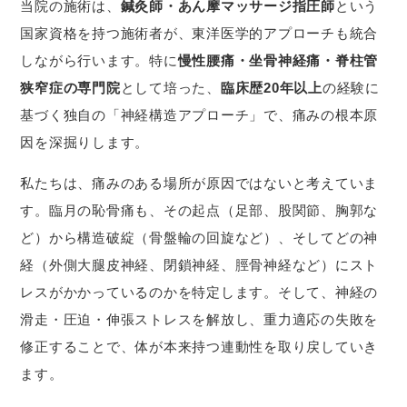
当院の施術は、
鍼灸師・あん摩マッサージ指圧師
という
国家資格を持つ施術者が、東洋医学的アプローチも統合
しながら行います。特に
慢性腰痛・坐骨神経痛・脊柱管
狭窄症の専門院
として培った、
臨床歴20年以上
の経験に
基づく独自の「神経構造アプローチ」で、痛みの根本原
因を深掘りします。
私たちは、痛みのある場所が原因ではないと考えていま
す。臨月の恥骨痛も、その起点（足部、股関節、胸郭な
ど）から構造破綻（骨盤輪の回旋など）、そしてどの神
経（外側大腿皮神経、閉鎖神経、脛骨神経など）にスト
レスがかかっているのかを特定します。そして、神経の
滑走・圧迫・伸張ストレスを解放し、重力適応の失敗を
修正することで、体が本来持つ連動性を取り戻していき
ます。