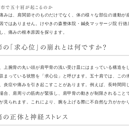
川市で五十肩が起こるのか
痛みは、肩関節そのものだけでなく、体の様々な部位の連動が
因ではありません。けやきの森整体院・鍼灸マッサージ院 行徳
し、痛みの根本原因を探ります。
節の「求心位」の崩れとは何ですか？
、上腕骨の丸い頭が肩甲骨の浅い受け皿にはまっている構造を
収まっている状態を「求心位」と呼びます。五十肩では、この
、炎症や痛みを引き起こすことがあります。例えば、長時間同じ
場合、肩周りの筋肉が緊張し、肩甲骨の動きが制限されること
が見られます。これにより、腕を上げる際に不自然な力がかか
痛の正体と神経ストレス