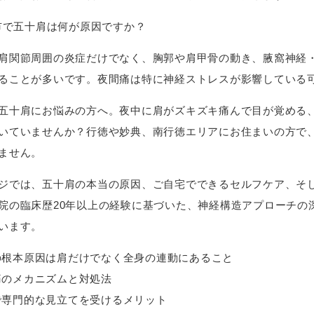
川市で五十肩は何が原因ですか？
肩関節周囲の炎症だけでなく、胸郭や肩甲骨の動き、腋窩神経
ることが多いです。夜間痛は特に神経ストレスが影響している
五十肩にお悩みの方へ。夜中に肩がズキズキ痛んで目が覚める
いていませんか？行徳や妙典、南行徳エリアにお住まいの方で
ません。
ジでは、五十肩の本当の原因、ご自宅でできるセルフケア、そ
院の臨床歴20年以上の経験に基づいた、神経構造アプローチの
います。
の根本原因は肩だけでなく全身の連動にあること
痛のメカニズムと対処法
で専門的な見立てを受けるメリット