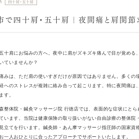
5
四十肩・五十肩
市で四十肩・五十肩｜夜間痛と肩関節
五十肩にお悩みの方へ。夜中に肩がズキズキ痛んで目が覚める
いていませんか？
痛みは、ただ肩の使いすぎだけが原因ではありません。多くの
経へのストレスが複雑に絡み合って起こります。特に夜間痛は
ます。
森整体院・鍼灸マッサージ院 行徳店では、表面的な症状にとら
ています。当院は健康保険の取り扱いがない自由診療の整体院
見立てを行います。鍼灸師・あん摩マッサージ指圧師の国家資
お一人おひとりに合ったアプローチでサポートいたします。