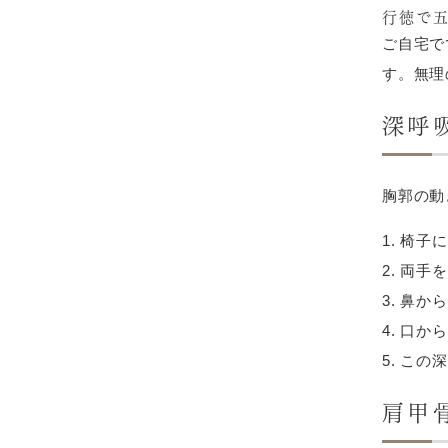
行徳で五
ご自宅で
す。無理
深呼
胸郭の動
椅子に
両手を
鼻から
口から
この深
肩甲