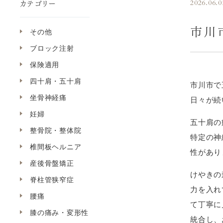
カテゴリー
2026.06.0
市川
その他
ブロック注射
保険適用
四十肩・五十肩
市川市で
坐骨神経痛
日々が続
妊婦
五十肩の
整骨院・整体院
特定の神
椎間板ヘルニア
性があり
産後骨盤矯正
けやきの
脊柱管狭窄症
力を入れ
腰痛
て丁寧に
膝の痛み・変形性
統合し、