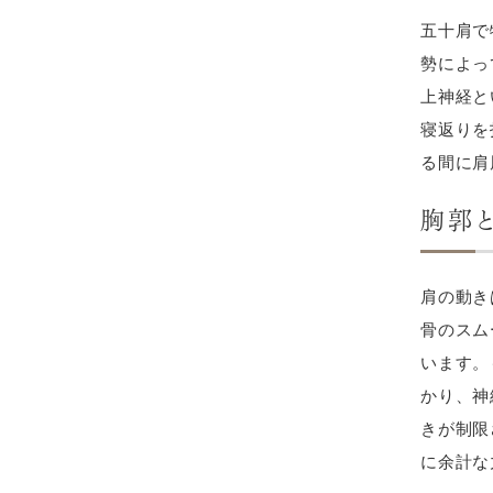
五十肩で
勢によっ
上神経と
寝返りを
る間に肩
胸郭
肩の動き
骨のスム
います。
かり、神
きが制限
に余計な