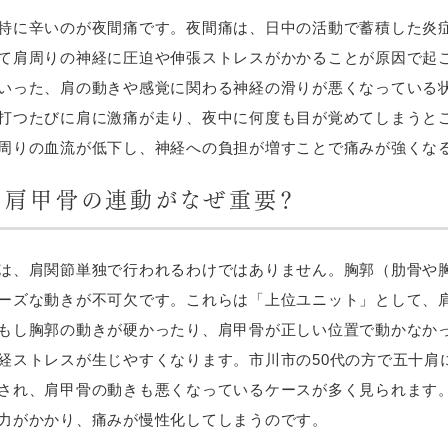
特に辛いのが夜間痛です。夜間痛は、日中の活動で蓄積した炎
て肩周りの神経に圧迫や伸張ストレスがかかることが原因で起
いった、肩の動きや感覚に関わる神経の滑りが悪くなっている状
打つたびに肩に激痛が走り、夜中に何度も目が覚めてしまうと
周りの血流が低下し、神経への負担が増すことで痛みが強くな
と肩甲骨の連動がなぜ重要？
は、肩関節単独で行われるわけではありません。胸郭（肋骨や
ーズな動きが不可欠です。これらは「上位ユニット」として、
もし胸郭の動きが硬かったり、肩甲骨が正しい位置で動かなか
経ストレスが生じやすくなります。市川市の50代の方で五十肩
され、肩甲骨の動きも悪くなっているケースが多く見られます
力がかかり、痛みが慢性化してしまうのです。