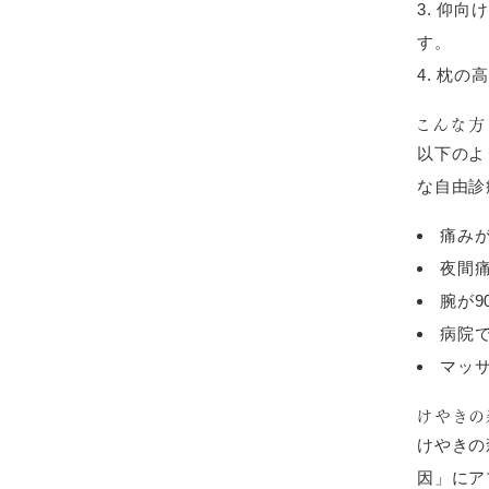
仰向け
す。
枕の高
こんな
以下のよ
な自由診
痛み
夜間
腕が
病院
マッ
けやきの
けやきの
因」にア