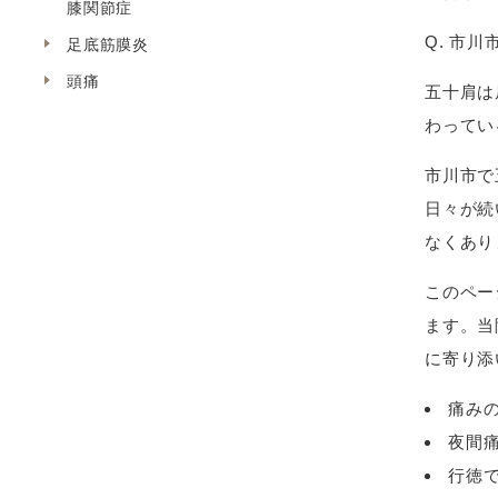
膝関節症
Q. 市
足底筋膜炎
頭痛
五十肩は
わってい
市川市で
日々が続
なくあり
このペー
ます。当
に寄り添
痛み
夜間
行徳