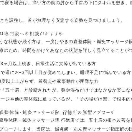
で寝る場合は、痛い方の腕の肘から手首の下にタオルを敷き、
さも調整し、首が無理なく安定する姿勢を見つけましょう。
方は専門家への相談がおすすめ
うな状態が続く方は、一度けやきの森整体院・鍼灸マッサージ院
療のため、時間をかけてあなたの状態を詳しく見立てることが
が3ヶ月以上続き、日常生活に支障が出ている方
痛で週に2〜3回以上目が覚めてしまい、睡眠不足に悩んでいる方
90度以上上がらず、着替えや家事動作が困難な方
で「五十肩」と診断されたが、薬や湿布だけではなかなか楽にな
サージや他の整体院に通っているが、「その場だけ楽」で根本的
森整体院・鍼灸マッサージ院 行徳店の施術アプローチ
森整体院・鍼灸マッサージ院 行徳店では、五十肩の根本改善を
プローチします。当院は、鍼灸師・あん摩マッサージ指圧師の国