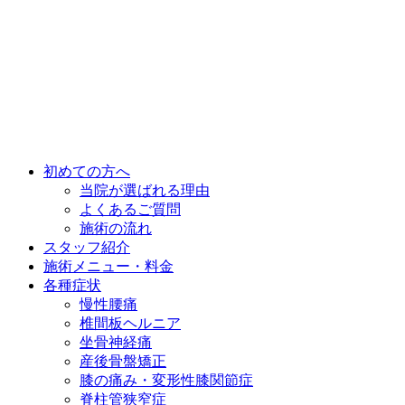
初めての方へ
当院が選ばれる理由
よくあるご質問
施術の流れ
スタッフ紹介
施術メニュー・料金
各種症状
慢性腰痛
椎間板ヘルニア
坐骨神経痛
産後骨盤矯正
膝の痛み・変形性膝関節症
脊柱管狭窄症