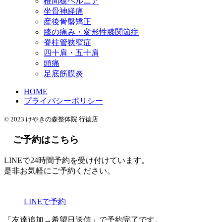
椎間板ヘルニア
坐骨神経痛
産後骨盤矯正
膝の痛み・変形性膝関節症
脊柱管狭窄症
四十肩・五十肩
頭痛
足底筋膜炎
HOME
プライバシーポリシー
© 2023 けやきの森整体院 行徳店
ご予約はこちら
LINEで24時間予約を受け付けています。
是非お気軽にご予約ください。
LINEで予約
「友達追加→希望日送信」で予約完了です。