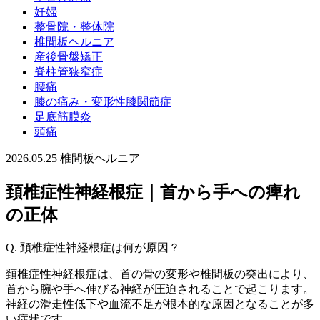
妊婦
整骨院・整体院
椎間板ヘルニア
産後骨盤矯正
脊柱管狭窄症
腰痛
膝の痛み・変形性膝関節症
足底筋膜炎
頭痛
2026.05.25
椎間板ヘルニア
頚椎症性神経根症｜首から手への痺れ
の正体
Q. 頚椎症性神経根症は何が原因？
頚椎症性神経根症は、首の骨の変形や椎間板の突出により、
首から腕や手へ伸びる神経が圧迫されることで起こります。
神経の滑走性低下や血流不足が根本的な原因となることが多
い症状です。