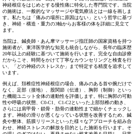
神経根症をはじめとする慢性痛に特化した専門院です。当院
の施術は、一般的なマッサージや電気療法とは一線を画しま
す。私たちは「痛みの場所に原因はない」という哲学に基づ
き、神経・構造・重力の3軸からお客様の体を詳細に見立て
ます。
当院は、鍼灸師・あん摩マッサージ指圧師の国家資格を持つ
施術者が、東洋医学的な知見も統合しながら、長年の臨床歴
20年以上の経験に基づいて施術を行います。完全な自由診療
だからこそ、時間をかけて丁寧なカウンセリングと検査を行
い、「どの神経のストレスか」まで特定する精度を追求して
います。
例えば、頚椎症性神経根症の場合、痛みのある首や腕だけで
なく、足部（接地）、股関節（伝達）、胸郭（制御）といっ
た機能ユニット全体の連動性を評価します。特に胸郭の可動
性や呼吸の状態、C0-C1、C1-C2といった上部頚椎の動き、
さらには肩甲骨・鎖骨・肋骨の連動性まで細かくチェックし
ます。神経の滑りが悪くなっている状態を改善するため、鍼
灸や整体、筋膜リリースといった様々なアプローチを組み合
わせ、神経ストレスの解放を目的とした施術を行います。そ
の場しのぎではない、再発させない根本改善を目指し、日常