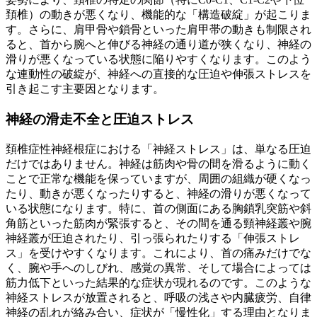
頚椎）の動きが悪くなり、機能的な「構造破綻」が起こりま
す。さらに、肩甲骨や鎖骨といった肩甲帯の動きも制限され
ると、首から腕へと伸びる神経の通り道が狭くなり、神経の
滑りが悪くなっている状態に陥りやすくなります。このよう
な連動性の破綻が、神経への直接的な圧迫や伸張ストレスを
引き起こす主要因となります。
神経の滑走不全と圧迫ストレス
頚椎症性神経根症における「神経ストレス」は、単なる圧迫
だけではありません。神経は筋肉や骨の間を滑るように動く
ことで正常な機能を保っていますが、周囲の組織が硬くなっ
たり、動きが悪くなったりすると、神経の滑りが悪くなって
いる状態になります。特に、首の側面にある胸鎖乳突筋や斜
角筋といった筋肉が緊張すると、その間を通る頸神経叢や腕
神経叢が圧迫されたり、引っ張られたりする「伸張ストレ
ス」を受けやすくなります。これにより、首の痛みだけでな
く、腕や手へのしびれ、感覚の異常、そして場合によっては
筋力低下といった結果的な症状が現れるのです。このような
神経ストレスが放置されると、呼吸の浅さや内臓疲労、自律
神経の乱れが絡み合い、症状が「慢性化」する理由となりま