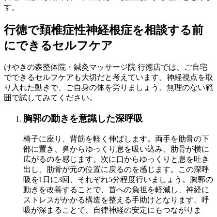
す。
行徳で頚椎症性神経根症を相談する前
にできるセルフケア
けやきの森整体院・鍼灸マッサージ院 行徳店では、ご自宅
でできるセルフケアも大切だと考えています。神経視点を取
り入れた動きで、ご自身の体を労りましょう。無理のない範
囲で試してみてください。
胸郭の動きを意識した深呼吸
椅子に座り、背筋を軽く伸ばします。両手を肋骨の下
部に置き、鼻からゆっくり息を吸い込み、肋骨が横に
広がるのを感じます。次に口からゆっくりと息を吐き
出し、肋骨が元の位置に戻るのを感じます。この深呼
吸を1日に3回、それぞれ5分程度行いましょう。胸郭の
動きを改善することで、首への負担を軽減し、神経に
ストレスがかかる構造を整える手助けとなります。呼
吸が深まることで、自律神経の安定にもつながりま