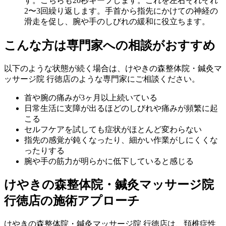
す。こちらも20秒キープします。これを左右それぞれ
2〜3回繰り返します。手首から指先にかけての神経の
滑走を促し、腕や手のしびれの緩和に役立ちます。
こんな方は専門家への相談がおすすめ
以下のような状態が続く場合は、けやきの森整体院・鍼灸マ
ッサージ院 行徳店のような専門家にご相談ください。
首や腕の痛みが3ヶ月以上続いている
日常生活に支障が出るほどのしびれや痛みが頻繁に起
こる
セルフケアを試しても症状がほとんど変わらない
指先の感覚が鈍くなったり、細かい作業がしにくくな
ったりする
腕や手の筋力が明らかに低下していると感じる
けやきの森整体院・鍼灸マッサージ院
行徳店の施術アプローチ
けやきの森整体院・鍼灸マッサージ院 行徳店は、頚椎症性