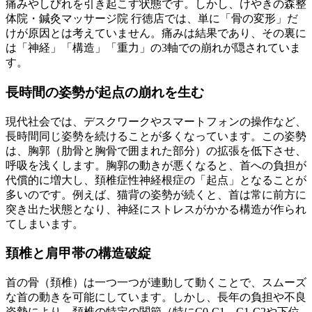
痛みやしびれを引き起こす状態です。しかし、けやきの森整
体院・鍼灸マッサージ院 行徳店では、単に「骨の変形」だ
けが原因とは考えていません。痛みは結果であり、その裏に
は「神経」「構造」「重力」の3軸での崩れが隠されていま
す。
長時間の姿勢が起点の崩れを生む
現代社会では、デスクワークやスマートフォンの操作など、
長時間同じ姿勢を続けることが多くなっています。この姿勢
は、胸郭（肋骨と胸骨で囲まれた部分）の拡張を低下させ、
呼吸を浅くします。胸郭の動きが悪くなると、首への負担が
代償的に増大し、頚椎症性神経根症の「起点」となることが
多いのです。例えば、猫背の姿勢が続くと、首は常に前方に
突き出た状態となり、神経にストレスがかかる構造が作られ
てしまいます。
頚椎と肩甲帯の構造破綻
首の骨（頚椎）は一つ一つが連動して動くことで、スムーズ
な首の動きを可能にしています。しかし、長年の負担や不良
姿勢により、頚椎の特定の関節（特にC0-C1、C1-C2や下位