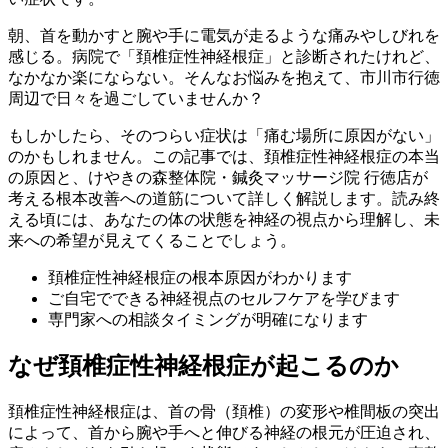
朝、首を動かすと腕や手に電気が走るような痛みやしびれを
感じる。病院で「頚椎症性神経根症」と診断されたけれど、
なかなか楽にならない。そんなお悩みを抱えて、市川市行徳
周辺で日々を過ごしていませんか？
もしかしたら、そのつらい症状は「痛む場所に原因がない」
のかもしれません。この記事では、頚椎症性神経根症の本当
の原因と、けやきの森整体院・鍼灸マッサージ院 行徳店が
考える根本改善への道筋について詳しく解説します。読み終
える頃には、あなたの体の状態を神経の視点から理解し、未
来への希望が見えてくることでしょう。
頚椎症性神経根症の根本原因がわかります
ご自宅でできる神経視点のセルフケアを学びます
専門家への相談タイミングが明確になります
なぜ頚椎症性神経根症が起こるのか
頚椎症性神経根症は、首の骨（頚椎）の変形や椎間板の突出
によって、首から腕や手へと伸びる神経の根元が圧迫され、