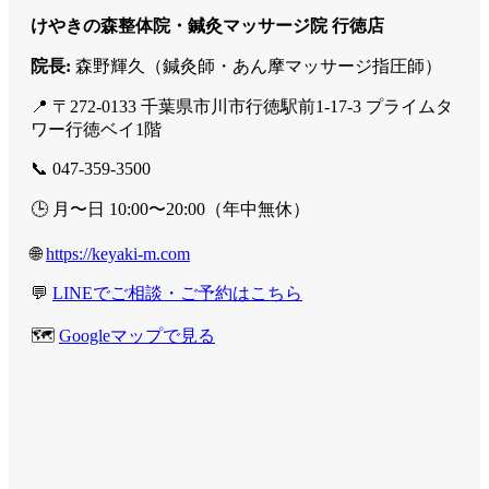
けやきの森整体院・鍼灸マッサージ院 行徳店
院長:
森野輝久（鍼灸師・あん摩マッサージ指圧師）
📍 〒272-0133 千葉県市川市行徳駅前1-17-3 プライムタ
ワー行徳ベイ1階
📞 047-359-3500
🕒 月〜日 10:00〜20:00（年中無休）
🌐
https://keyaki-m.com
💬
LINEでご相談・ご予約はこちら
🗺️
Googleマップで見る