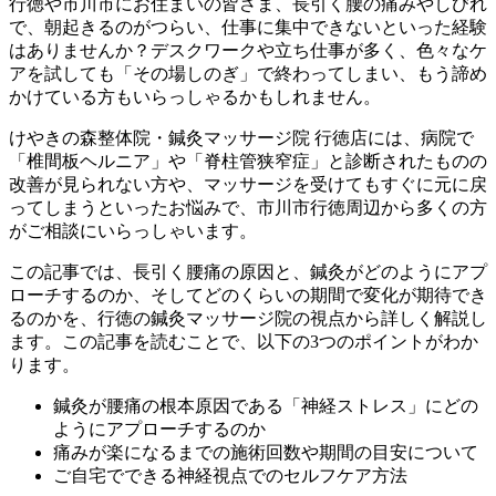
行徳や市川市にお住まいの皆さま、長引く腰の痛みやしびれ
で、朝起きるのがつらい、仕事に集中できないといった経験
はありませんか？デスクワークや立ち仕事が多く、色々なケ
アを試しても「その場しのぎ」で終わってしまい、もう諦め
かけている方もいらっしゃるかもしれません。
けやきの森整体院・鍼灸マッサージ院 行徳店には、病院で
「椎間板ヘルニア」や「脊柱管狭窄症」と診断されたものの
改善が見られない方や、マッサージを受けてもすぐに元に戻
ってしまうといったお悩みで、市川市行徳周辺から多くの方
がご相談にいらっしゃいます。
この記事では、長引く腰痛の原因と、鍼灸がどのようにアプ
ローチするのか、そしてどのくらいの期間で変化が期待でき
るのかを、行徳の鍼灸マッサージ院の視点から詳しく解説し
ます。この記事を読むことで、以下の3つのポイントがわか
ります。
鍼灸が腰痛の根本原因である「神経ストレス」にどの
ようにアプローチするのか
痛みが楽になるまでの施術回数や期間の目安について
ご自宅でできる神経視点でのセルフケア方法