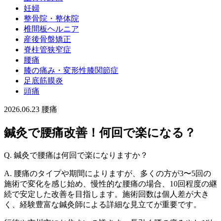
妊婦
整骨院・整体院
椎間板ヘルニア
産後骨盤矯正
脊柱管狭窄症
腰痛
膝の痛み・変形性膝関節症
足底筋膜炎
頭痛
2026.06.23
腰痛
鍼灸で腰痛改善！何回で楽になる？
Q. 鍼灸で腰痛は何回で楽になりますか？
A. 腰痛のタイプや期間によりますが、多くの方が3〜5回の
施術で変化を感じ始め、慢性的な腰痛の場合、10回程度の継
続で安定した改善を目指します。施術回数は個人差が大き
く、経験豊富な鍼灸師による詳細な見立てが重要です。