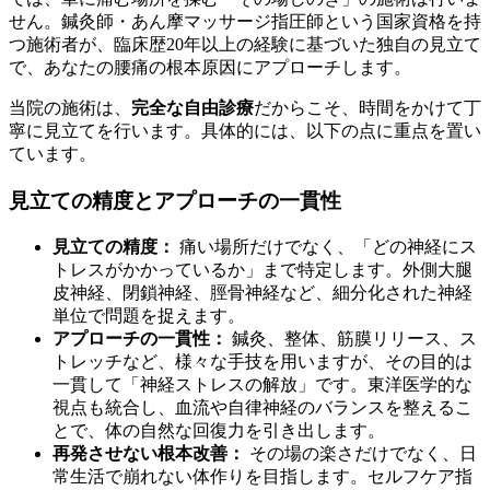
せん。鍼灸師・あん摩マッサージ指圧師という国家資格を持
つ施術者が、臨床歴20年以上の経験に基づいた独自の見立て
で、あなたの腰痛の根本原因にアプローチします。
当院の施術は、
完全な自由診療
だからこそ、時間をかけて丁
寧に見立てを行います。具体的には、以下の点に重点を置い
ています。
見立ての精度とアプローチの一貫性
見立ての精度：
痛い場所だけでなく、「どの神経にス
トレスがかかっているか」まで特定します。外側大腿
皮神経、閉鎖神経、脛骨神経など、細分化された神経
単位で問題を捉えます。
アプローチの一貫性：
鍼灸、整体、筋膜リリース、ス
トレッチなど、様々な手技を用いますが、その目的は
一貫して「神経ストレスの解放」です。東洋医学的な
視点も統合し、血流や自律神経のバランスを整えるこ
とで、体の自然な回復力を引き出します。
再発させない根本改善：
その場の楽さだけでなく、日
常生活で崩れない体作りを目指します。セルフケア指