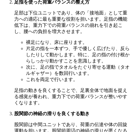
足指を使った荷重バランスの整え方
足部は下位ユニットであり、体の「接地面」として重
力への適応に最も重要な役割を担います。足指の機能
低下は、重力下での荷重バランスの崩れを引き起こ
し、腰への負担を増大させます。
裸足になり、床に座ります。
片足の指を一本ずつ、手で優しく広げたり、反ら
したりして動かします。特に、足の指の付け根か
らしっかり動かすことを意識します。
次に、足の指でタオルをたぐり寄せる運動（タオ
ルギャザー）を数回行います。
これを両足で行います。
足指の動きを良くすることで、足裏全体で地面を捉え
る感覚が養われ、重力下での荷重バランスが整いやす
くなります。
股関節の神経の滑りを良くする動き
股関節は中間ユニットであり、荷重の伝達や体の回旋
運動を担います。股関節周辺の神経の滑りが悪くなる