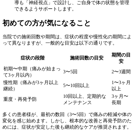
導も「神経視点」で設計し、ご自身で体の状態を管理
できるようサポートします。
初めての方が気になること
当院での施術回数や期間は、症状の程度や慢性化の期間によ
って異なりますが、一般的な目安は以下の通りです。
期間の目
症状の段階
施術回数の目安
安
初期〜中期（痛みが始まっ
3〜5回
2〜3週間
て3ヶ月以内）
慢性期（痛みが3ヶ月以上
1〜3ヶ月
5〜10回以上
継続）
以上
10回以上、定期的な
3ヶ月〜
重度・再発予防
メンテナンス
長期
多くの患者様が、最初の数回（3〜5回）で痛みの軽減や体の
変化を感じ始めます。しかし、根本的な改善と再発予防のた
めには、症状が安定した後も継続的なケアが推奨されます。