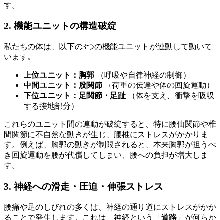
す。
2. 機能ユニットの構造破綻
私たちの体は、以下の3つの機能ユニットが連動して動いて
います。
上位ユニット：胸郭
（呼吸や自律神経の制御）
中間ユニット：股関節
（荷重の伝達や体の回旋運動）
下位ユニット：足関節・足趾
（体を支え、衝撃を吸収
する接地部分）
これらのユニット間の連動が破綻すると、特に腰仙関節や椎
間関節に不自然な動きが生じ、腰椎にストレスがかかりま
す。例えば、胸郭の動きが制限されると、本来胸郭が担うべ
き回旋運動を腰が代償してしまい、腰への負担が増大しま
す。
3. 神経への滑走・圧迫・伸張ストレス
腰痛や足のしびれの多くは、神経の通り道にストレスがかか
ることで発生します。これは、神経という「
道路
」が何らか