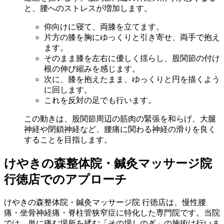
と、腰へのストレスが増加します。
仰向けに寝て、両膝を立てます。
片方の膝を胸にゆっくりと引き寄せ、両手で抱え
ます。
そのまま膝を左右に優しく揺らし、股関節の付け
根の伸び縮みを感じます。
次に、膝を抱えたまま、ゆっくりと円を描くよう
に回します。
これを反対の足でも行います。
この動きは、股関節周辺の筋肉の緊張を和らげ、大腿
神経や閉鎖神経など、腰痛に関わる神経の滑りを良く
することを目指します。
けやきの森整体院・鍼灸マッサージ院
行徳店でのアプローチ
けやきの森整体院・鍼灸マッサージ院 行徳店は、慢性腰
痛・坐骨神経痛・脊柱管狭窄症に特化した専門院です。当院
では、単に痛む場所を揉む「その場しのぎ」の施術は行いま