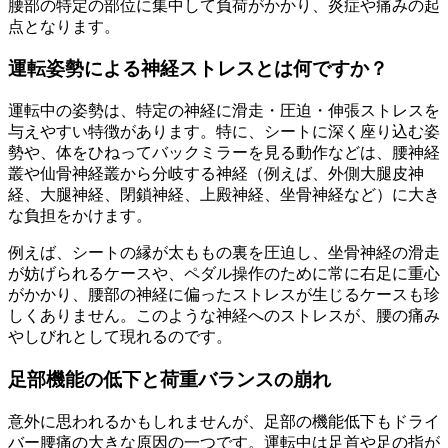
腰部の特定の部位に集中して負荷がかかり、炎症や痛みの起
点となります。
運転姿勢による神経ストレスとは何ですか？
運転中の姿勢は、特定の神経に滑走・圧迫・伸張ストレスを
与えやすい特徴があります。特に、シートに深く座り込む姿
勢や、体をひねってバックミラーを見る動作などは、腰神経
叢や仙骨神経叢から分岐する神経（例えば、外側大腿皮神
経、大腿神経、閉鎖神経、上殿神経、坐骨神経など）に大き
な負担をかけます。
例えば、シートの縁が太ももの裏を圧迫し、坐骨神経の滑走
が妨げられるケースや、ペダル操作のために常に右足に重心
がかかり、腰部の神経に偏ったストレスが生じるケースも珍
しくありません。このような神経へのストレスが、腰の痛み
やしびれとして現れるのです。
足部機能の低下と荷重バランスの崩れ
意外に思われるかもしれませんが、足部の機能低下もドライ
バー腰痛の大きな原因の一つです。運転中は足首や足の指が