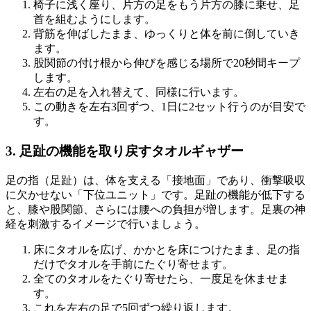
椅子に浅く座り、片方の足をもう片方の膝に乗せ、足
首を組むようにします。
背筋を伸ばしたまま、ゆっくりと体を前に倒していき
ます。
股関節の付け根から伸びを感じる場所で20秒間キープ
します。
左右の足を入れ替えて、同様に行います。
この動きを左右3回ずつ、1日に2セット行うのが目安で
す。
3. 足趾の機能を取り戻すタオルギャザー
足の指（足趾）は、体を支える「接地面」であり、衝撃吸収
に欠かせない「下位ユニット」です。足趾の機能が低下する
と、膝や股関節、さらには腰への負担が増します。足裏の神
経を刺激するイメージで行いましょう。
床にタオルを広げ、かかとを床につけたまま、足の指
だけでタオルを手前にたぐり寄せます。
全てのタオルをたぐり寄せたら、一度足を休ませま
す。
これを左右の足で5回ずつ繰り返します。