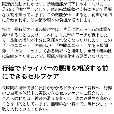
限定的な動きしかせず、接地機能が低下しやすくなります。
足部は「接地面」として、体の衝撃吸収や支持において重要
な役割を担っています。この機能が低下すると、荷重が適切
に分散されず、股関節や腰への負担が増大します。
特に、長時間のペダル操作では、片足に約30〜40%の体重が
集中することもあり、これにより足部のアーチが低下した
り、足趾の機能が十分に発揮されなくなったりします。この
「下位ユニット」の崩れが、「中間ユニット」である股関
節、「上位ユニット」である胸郭へと連鎖し、全身の連動性
に破綻をきたすことで、腰痛が慢性化する原因となります。
行徳でドライバーの腰痛を相談する前
にできるセルフケア
長時間の運転で腰に負担がかかるドライバーの皆様へ、行徳
のご自宅や休憩中に実践できるセルフケアをご紹介します。
これらの動きは、神経の滑りを良くし、体の連動性を高める
ことを目的としています。無理のない範囲で、毎日少しずつ
取り入れてみてください。