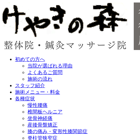
初めての方へ
当院が選ばれる理由
よくあるご質問
施術の流れ
スタッフ紹介
施術メニュー・料金
各種症状
慢性腰痛
椎間板ヘルニア
坐骨神経痛
産後骨盤矯正
膝の痛み・変形性膝関節症
脊柱管狭窄症