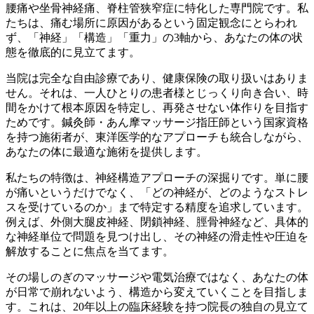
腰痛や坐骨神経痛、脊柱管狭窄症に特化した専門院です。私
たちは、痛む場所に原因があるという固定観念にとらわれ
ず、「神経」「構造」「重力」の3軸から、あなたの体の状
態を徹底的に見立てます。
当院は完全な自由診療であり、健康保険の取り扱いはありま
せん。それは、一人ひとりの患者様とじっくり向き合い、時
間をかけて根本原因を特定し、再発させない体作りを目指す
ためです。鍼灸師・あん摩マッサージ指圧師という国家資格
を持つ施術者が、東洋医学的なアプローチも統合しながら、
あなたの体に最適な施術を提供します。
私たちの特徴は、神経構造アプローチの深掘りです。単に腰
が痛いというだけでなく、「どの神経が、どのようなストレ
スを受けているのか」まで特定する精度を追求しています。
例えば、外側大腿皮神経、閉鎖神経、脛骨神経など、具体的
な神経単位で問題を見つけ出し、その神経の滑走性や圧迫を
解放することに焦点を当てます。
その場しのぎのマッサージや電気治療ではなく、あなたの体
が日常で崩れないよう、構造から変えていくことを目指しま
す。これは、20年以上の臨床経験を持つ院長の独自の見立て