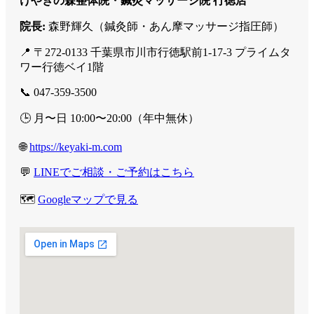
けやきの森整体院・鍼灸マッサージ院 行徳店
院長:
森野輝久（鍼灸師・あん摩マッサージ指圧師）
📍 〒272-0133 千葉県市川市行徳駅前1-17-3 プライムタ
ワー行徳ベイ1階
📞 047-359-3500
🕒 月〜日 10:00〜20:00（年中無休）
🌐
https://keyaki-m.com
💬
LINEでご相談・ご予約はこちら
🗺️
Googleマップで見る