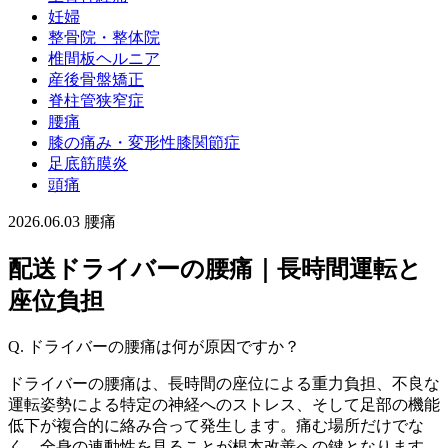
妊婦
整骨院・整体院
椎間板ヘルニア
産後骨盤矯正
脊柱管狭窄症
腰痛
膝の痛み・変形性膝関節症
足底筋膜炎
頭痛
2026.06.03
腰痛
配送ドライバーの腰痛｜長時間運転と
座位負担
Q. ドライバーの腰痛は何が原因ですか？
ドライバーの腰痛は、長時間の座位による重力負担、不良な
運転姿勢による特定の神経へのストレス、そして足部の機能
低下が複合的に絡み合って発生します。痛む場所だけでな
く、全身の連動性を見ることが根本改善への鍵となります。