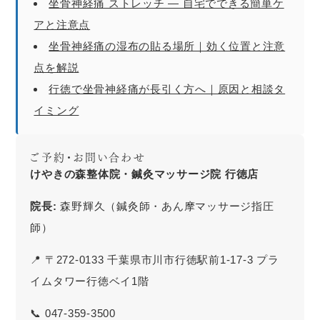
坐骨神経痛 ストレッチ — 自宅でできる簡単ケ
アと注意点
坐骨神経痛の湿布の貼る場所｜効く位置と注意
点を解説
行徳で坐骨神経痛が長引く方へ｜原因と相談タ
イミング
ご予約・お問い合わせ
けやきの森整体院・鍼灸マッサージ院 行徳店
院長:
森野輝久（鍼灸師・あん摩マッサージ指圧
師）
📍 〒272-0133 千葉県市川市行徳駅前1-17-3 プラ
イムタワー行徳ベイ1階
📞 047-359-3500