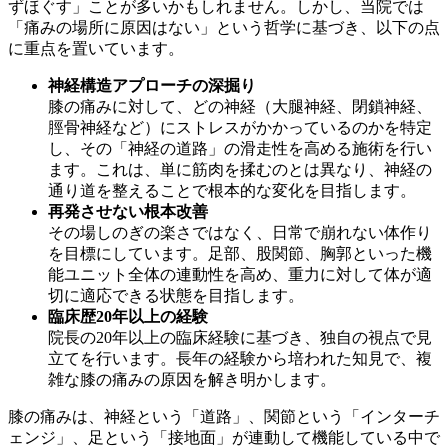
ずほぐす」ことが多いかもしれません。しかし、当院では
「痛みの場所に原因はない」という哲学に基づき、以下の点
に重点を置いています。
神経構造アプローチの深掘り
膝の痛みに対して、どの神経（大腿神経、閉鎖神経、
脛骨神経など）にストレスがかかっているのかを特定
し、その「神経の道路」の滑走性を高める施術を行い
ます。これは、単に筋肉を揉むのとは異なり、神経の
通り道を整えることで根本的な変化を目指します。
再発させない根本改善
その場しのぎの楽さではなく、日常で崩れない体作り
を目標にしています。足部、股関節、胸郭といった機
能ユニット全体の連動性を高め、重力に対して体が適
切に適応できる状態を目指します。
臨床歴20年以上の経験
院長の20年以上の臨床経験に基づき、独自の視点で見
立てを行います。長年の経験から培われた知見で、複
雑な膝の痛みの原因を解き明かします。
膝の痛みは、神経という「道路」、関節という「インターチ
ェンジ」、足という「接地面」が連動して機能している中で