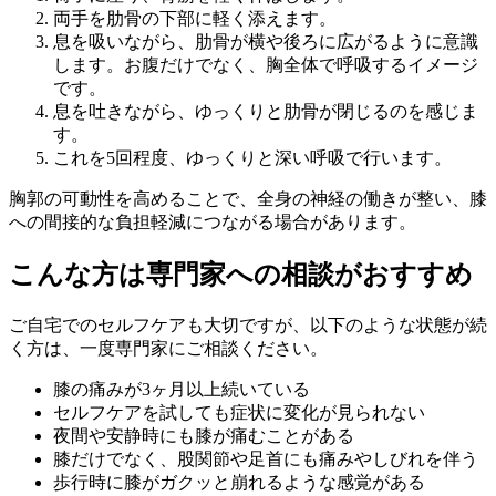
両手を肋骨の下部に軽く添えます。
息を吸いながら、肋骨が横や後ろに広がるように意識
します。お腹だけでなく、胸全体で呼吸するイメージ
です。
息を吐きながら、ゆっくりと肋骨が閉じるのを感じま
す。
これを5回程度、ゆっくりと深い呼吸で行います。
胸郭の可動性を高めることで、全身の神経の働きが整い、膝
への間接的な負担軽減につながる場合があります。
こんな方は専門家への相談がおすすめ
ご自宅でのセルフケアも大切ですが、以下のような状態が続
く方は、一度専門家にご相談ください。
膝の痛みが3ヶ月以上続いている
セルフケアを試しても症状に変化が見られない
夜間や安静時にも膝が痛むことがある
膝だけでなく、股関節や足首にも痛みやしびれを伴う
歩行時に膝がガクッと崩れるような感覚がある