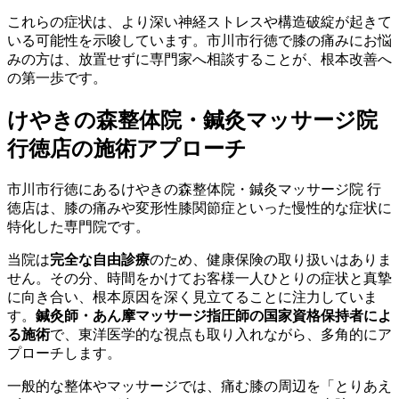
これらの症状は、より深い神経ストレスや構造破綻が起きて
いる可能性を示唆しています。市川市行徳で膝の痛みにお悩
みの方は、放置せずに専門家へ相談することが、根本改善へ
の第一歩です。
けやきの森整体院・鍼灸マッサージ院
行徳店の施術アプローチ
市川市行徳にあるけやきの森整体院・鍼灸マッサージ院 行
徳店は、膝の痛みや変形性膝関節症といった慢性的な症状に
特化した専門院です。
当院は
完全な自由診療
のため、健康保険の取り扱いはありま
せん。その分、時間をかけてお客様一人ひとりの症状と真摯
に向き合い、根本原因を深く見立てることに注力していま
す。
鍼灸師・あん摩マッサージ指圧師の国家資格保持者によ
る施術
で、東洋医学的な視点も取り入れながら、多角的にア
プローチします。
一般的な整体やマッサージでは、痛む膝の周辺を「とりあえ