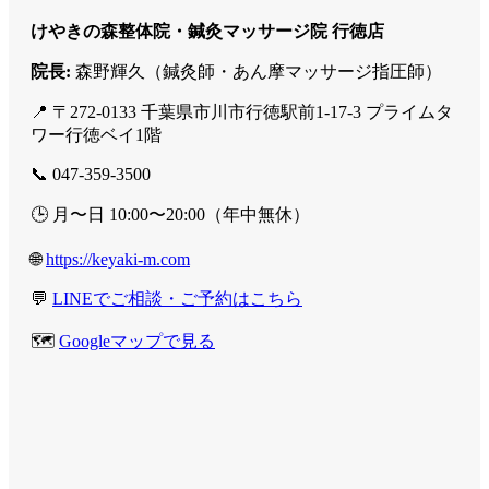
けやきの森整体院・鍼灸マッサージ院 行徳店
院長:
森野輝久（鍼灸師・あん摩マッサージ指圧師）
📍 〒272-0133 千葉県市川市行徳駅前1-17-3 プライムタ
ワー行徳ベイ1階
📞 047-359-3500
🕒 月〜日 10:00〜20:00（年中無休）
🌐
https://keyaki-m.com
💬
LINEでご相談・ご予約はこちら
🗺️
Googleマップで見る