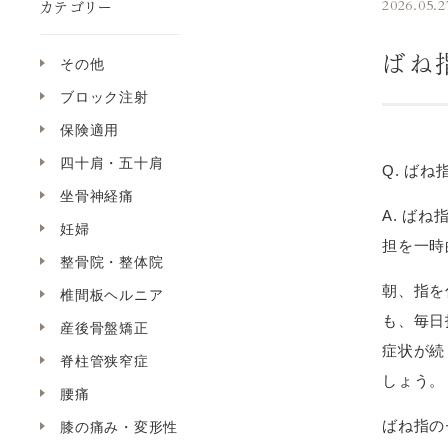
カテゴリー
2026.05.2
ばね
その他
ブロック注射
保険適用
四十肩・五十肩
Q. ば
坐骨神経痛
A. ば
妊婦
担を一時
整骨院・整体院
朝、指を
椎間板ヘルニア
も、毎日
産後骨盤矯正
症状が続
脊柱管狭窄症
しょう。
腰痛
ばね指の
膝の痛み・変形性