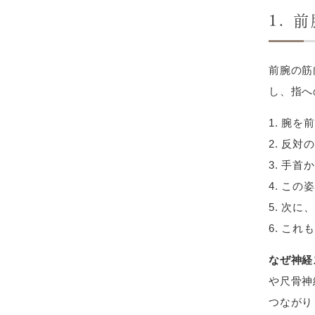
1. 
前腕の筋
し、指へ
腕を前
反対の
手首か
この姿
次に、
これも
なぜ神経
や尺骨神
つながり