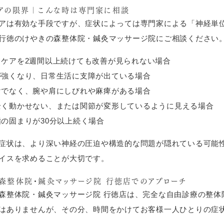
アの限界｜こんな時は専門家に相談
アは有効な手段ですが、症状によっては専門家による「神経単
行徳のけやきの森整体院・鍼灸マッサージ院にご相談ください
フケアを2週間以上続けても改善が見られない場合
が強くなり、日常生活に支障が出ている場合
けでなく、腕や肩にしびれや麻痺がある場合
全く動かせない、または関節が変形しているように見える場合
の固まりが30分以上続く場合
症状は、より深い神経の圧迫や構造的な問題が隠れている可能
イスを求めることが大切です。
森整体院・鍼灸マッサージ院 行徳店でのアプローチ
森整体院・鍼灸マッサージ院 行徳店は、完全な自由診療の整体
はありませんが、その分、時間をかけてお客様一人ひとりの症