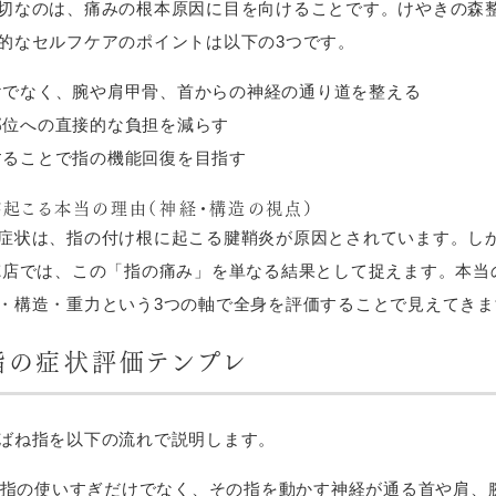
切なのは、痛みの根本原因に目を向けることです。けやきの森整
的なセルフケアのポイントは以下の3つです。
けでなく、腕や肩甲骨、首からの神経の通り道を整える
部位への直接的な負担を減らす
することで指の機能回復を目指す
起こる本当の理由（神経・構造の視点）
症状は、指の付け根に起こる腱鞘炎が原因とされています。し
徳店では、この「指の痛み」を単なる結果として捉えます。本当
・構造・重力という3つの軸で全身を評価することで見えてきま
指の症状評価テンプレ
ばね指を以下の流れで説明します。
指の使いすぎだけでなく、その指を動かす神経が通る首や肩、