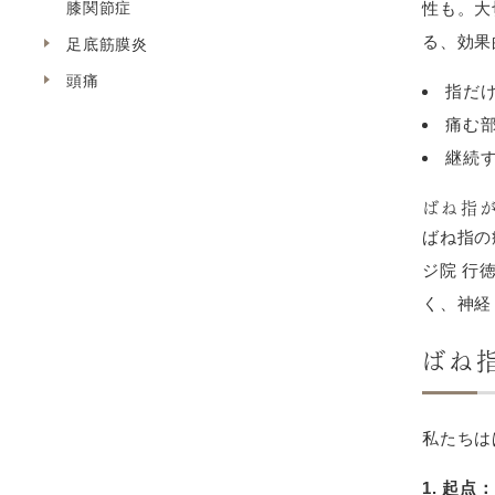
膝関節症
性も。大
る、効果
足底筋膜炎
頭痛
指だ
痛む
継続
ばね指が
ばね指の
ジ院 行
く、神経
ばね
私たちは
1. 起点：