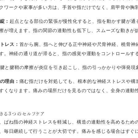
クワークや家事が多い方は、手首や指だけでなく、肩甲骨や胸
破綻：
起点となる部位の緊張が慢性化すると、指を動かす腱が通
擦が増えます。指の関節の連動性も低下し、スムーズな動きが
ストレス：
首から腕、指へと伸びる正中神経や尺骨神経、橈骨神
す。神経の通り道が滞ると、指の感覚や運動をコントロールす
腱と腱鞘の摩擦が炎症を引き起こし、指の引っかかりや弾発現
化の理由：
痛む指だけを対処しても、根本的な神経ストレスや構
すくなります。痛みの場所だけを見るのではなく、全身の連動
きる3つのセルフケア
、ばね指の神経ストレスを軽減し、構造の連動性を高めるため
、毎日継続して行うことが大切です。痛みを感じる場合はすぐ