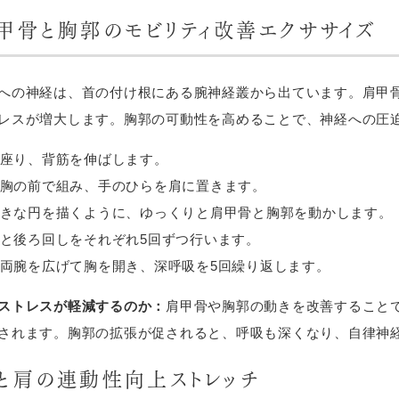
肩甲骨と胸郭のモビリティ改善エクササイズ
への神経は、首の付け根にある腕神経叢から出ています。肩甲
レスが増大します。胸郭の可動性を高めることで、神経への圧
座り、背筋を伸ばします。
胸の前で組み、手のひらを肩に置きます。
きな円を描くように、ゆっくりと肩甲骨と胸郭を動かします。
と後ろ回しをそれぞれ5回ずつ行います。
両腕を広げて胸を開き、深呼吸を5回繰り返します。
ストレスが軽減するのか：
肩甲骨や胸郭の動きを改善すること
されます。胸郭の拡張が促されると、呼吸も深くなり、自律神
首と肩の連動性向上ストレッチ