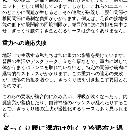
私たちの体は、足部・股関節・胸郭が連動して動く「機能ユ
ニット」として機能しています。しかし、これらのユニット
のどこかに問題が生じると、その連動が破綻し、腰仙関節や
椎間関節に過剰な負担がかかります。例えば、足首の接地機
能の低下や股関節の回旋制限が、結果的に腰に負担を集中さ
せ、ぎっくり腰の引き金となるケースは少なくありません。
重力への適応失敗
地球上で生活する私たちは常に重力の影響を受けています。
普段の生活やデスクワーク、立ち仕事などで、重力に対して
体がうまくバランスを取れていないと、特定の関節や筋肉に
継続的なストレスがかかります。この重力への適応の失敗
が、腰部の負担を増やし、ぎっくり腰を引き起こす要因とな
るのです。
これらの要素が複合的に絡み合い、呼吸が浅くなったり、内
臓疲労が蓄積したり、自律神経のバランスが乱れたりするこ
とで、ぎっくり腰の症状が慢性化するケースも多く見られま
す。
ぎっくり腰に湿布は効く？冷湿布と温