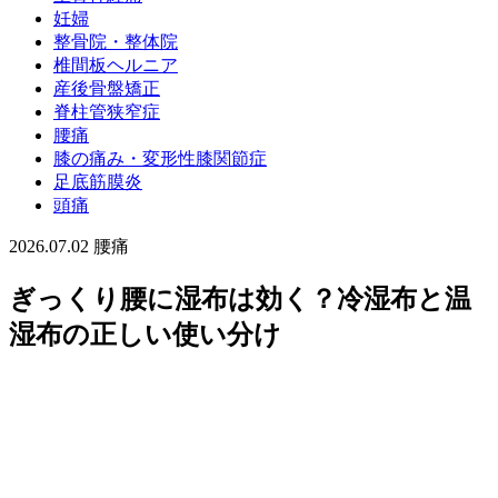
妊婦
整骨院・整体院
椎間板ヘルニア
産後骨盤矯正
脊柱管狭窄症
腰痛
膝の痛み・変形性膝関節症
足底筋膜炎
頭痛
2026.07.02
腰痛
ぎっくり腰に湿布は効く？冷湿布と温
湿布の正しい使い分け