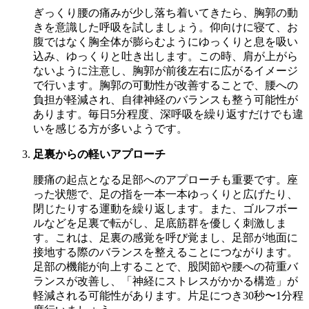
ぎっくり腰の痛みが少し落ち着いてきたら、胸郭の動
きを意識した呼吸を試しましょう。仰向けに寝て、お
腹ではなく胸全体が膨らむようにゆっくりと息を吸い
込み、ゆっくりと吐き出します。この時、肩が上がら
ないように注意し、胸郭が前後左右に広がるイメージ
で行います。胸郭の可動性が改善することで、腰への
負担が軽減され、自律神経のバランスも整う可能性が
あります。毎日5分程度、深呼吸を繰り返すだけでも違
いを感じる方が多いようです。
足裏からの軽いアプローチ
腰痛の起点となる足部へのアプローチも重要です。座
った状態で、足の指を一本一本ゆっくりと広げたり、
閉じたりする運動を繰り返します。また、ゴルフボー
ルなどを足裏で転がし、足底筋群を優しく刺激しま
す。これは、足裏の感覚を呼び覚まし、足部が地面に
接地する際のバランスを整えることにつながります。
足部の機能が向上することで、股関節や腰への荷重バ
ランスが改善し、「神経にストレスがかかる構造」が
軽減される可能性があります。片足につき30秒〜1分程