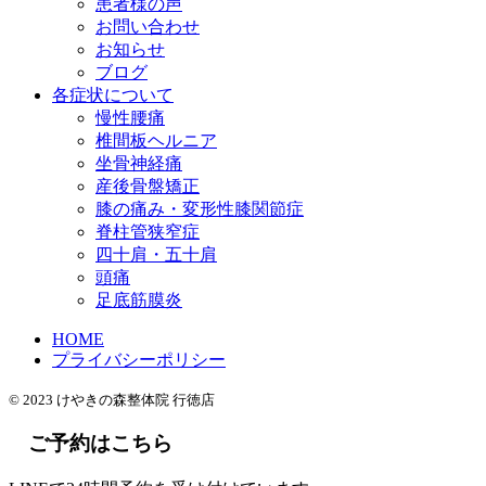
患者様の声
お問い合わせ
お知らせ
ブログ
各症状について
慢性腰痛
椎間板ヘルニア
坐骨神経痛
産後骨盤矯正
膝の痛み・変形性膝関節症
脊柱管狭窄症
四十肩・五十肩
頭痛
足底筋膜炎
HOME
プライバシーポリシー
© 2023 けやきの森整体院 行徳店
ご予約はこちら