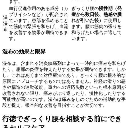
ます。
血行促進作用のある成分（カ
ぎっくり腰の
慢性期（発
プサイシンなど）が配合され
症から数日後、熱感や腫
温
ています。患部を温めること
れが引いた後）
に使用し
湿
で筋肉の緊張を和らげ、血流
ます。腰の筋肉の張りを
布
を改善する効果が期待できま
和らげたい場合に適して
す。
います。
湿布の効果と限界
湿布は、含まれる消炎鎮痛剤によって一時的に痛みを和らげ
たり、患部の炎症を抑えたりする効果が期待できます。しか
し、これはあくまで対症療法であり、ぎっくり腰の根本的な
原因にアプローチするものではありません。神経の滑りの悪
さや構造の連動破綻、重力への適応失敗といった根本原因が
改善されない限り、痛みがぶり返したり、慢性化したりする
可能性が高いのです。湿布は痛みをしのぐための補助的な手
段と捉え、根本的な改善を目指すことが大切です。
行徳でぎっくり腰を相談する前にでき