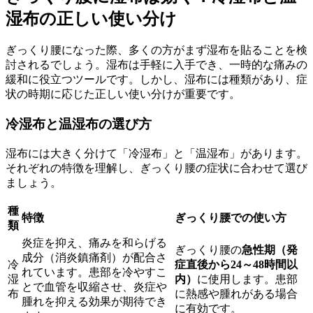
湿布の正しい使い分け
ぎっくり腰になった際、多くの方がまず湿布を貼ることを検
討されるでしょう。湿布は手軽に入手でき、一時的な痛みの
緩和に役立つツールです。しかし、湿布には種類があり、症
状の時期に応じた正しい使い分けが重要です。
冷湿布と温湿布の選び方
湿布には大きく分けて「冷湿布」と「温湿布」があります。
それぞれの特徴を理解し、ぎっくり腰の症状に合わせて選び
ましょう。
種
特徴
ぎっくり腰での使い方
類
炎症を抑え、痛みを和らげる
ぎっくり腰の
急性期（発
成分（消炎鎮痛剤）が配合さ
冷
症直後から24～48時間以
れています。患部を冷やすこ
湿
内）
に使用します。患部
とで血管を収縮させ、炎症や
布
に熱感や腫れがある場合
腫れを抑える効果が期待でき
に有効です。