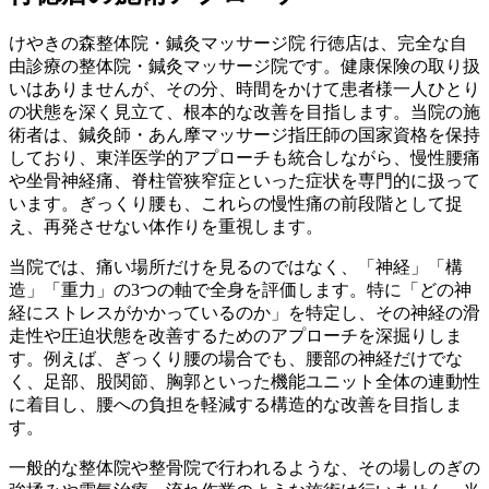
けやきの森整体院・鍼灸マッサージ院 行徳店は、完全な自
由診療の整体院・鍼灸マッサージ院です。健康保険の取り扱
いはありませんが、その分、時間をかけて患者様一人ひとり
の状態を深く見立て、根本的な改善を目指します。当院の施
術者は、鍼灸師・あん摩マッサージ指圧師の国家資格を保持
しており、東洋医学的アプローチも統合しながら、慢性腰痛
や坐骨神経痛、脊柱管狭窄症といった症状を専門的に扱って
います。ぎっくり腰も、これらの慢性痛の前段階として捉
え、再発させない体作りを重視します。
当院では、痛い場所だけを見るのではなく、「神経」「構
造」「重力」の3つの軸で全身を評価します。特に「どの神
経にストレスがかかっているのか」を特定し、その神経の滑
走性や圧迫状態を改善するためのアプローチを深掘りしま
す。例えば、ぎっくり腰の場合でも、腰部の神経だけでな
く、足部、股関節、胸郭といった機能ユニット全体の連動性
に着目し、腰への負担を軽減する構造的な改善を目指しま
す。
一般的な整体院や整骨院で行われるような、その場しのぎの